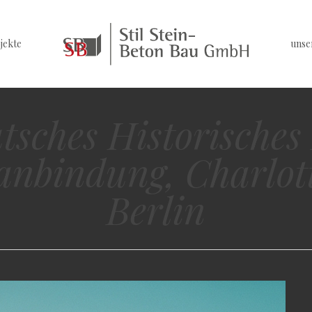
jekte
unse
tsches Historische
anbindung, Charlott
Berlin