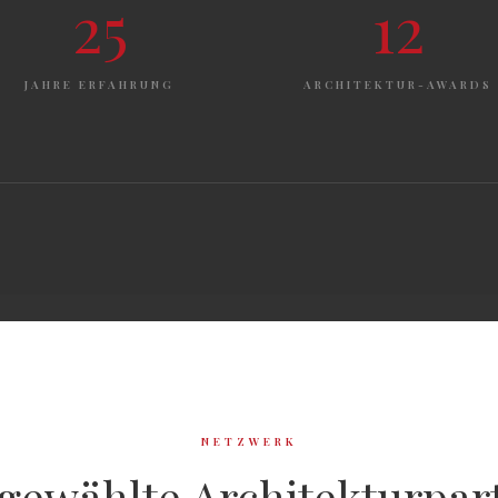
25
12
JAHRE ERFAHRUNG
ARCHITEKTUR-AWARDS
NETZWERK
gewählte Architekturpar