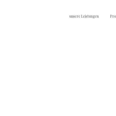
Skip
to
main
content
unsere Leistungen
Pro