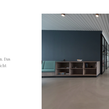
n. Das
icht