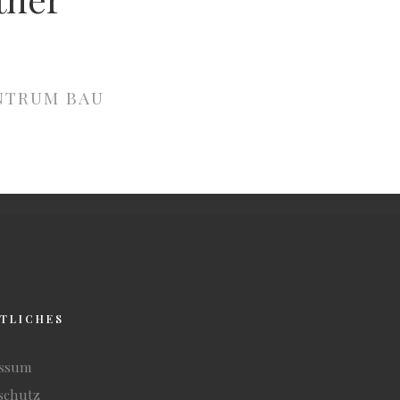
NTRUM BAU
TLICHES
essum
schutz