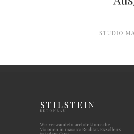
STUDIO M
STILSTEIN
BETONBAU
Wir verwandeln architektonische
Visionen in massive Realität. Exzellenz
in jedem Guss.