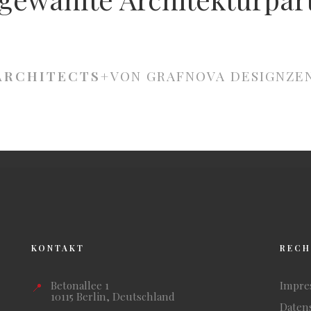
ARCHITECTS+
VON GRAF
NOVA DESIGN
ZE
KONTAKT
RECH
Betonallee 1
Impr
📍
10115 Berlin, Deutschland
Daten